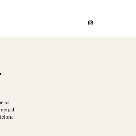
.
ue os
incipal
dicione