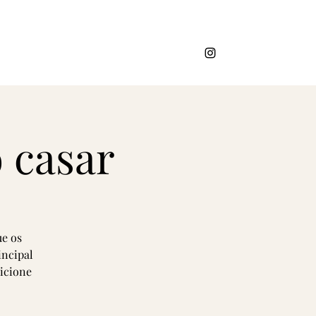
 casar
ue os
incipal
dicione