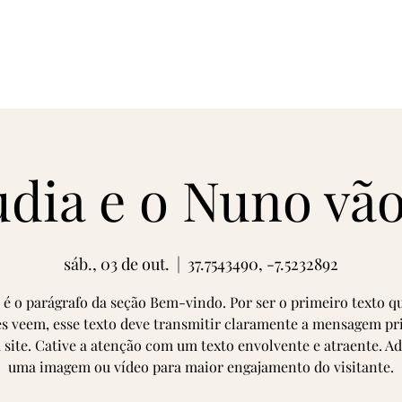
udia e o Nuno vão
sáb., 03 de out.
  |  
37.7543490, -7.5232892
 é o parágrafo da seção Bem-vindo. Por ser o primeiro texto q
es veem, esse texto deve transmitir claramente a mensagem pr
 site. Cative a atenção com um texto envolvente e atraente. A
uma imagem ou vídeo para maior engajamento do visitante.